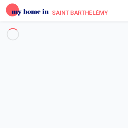
SAINT BARTHÉLÉMY
Voir toutes les photos
Aperçu
Description
Carte
Tarifs et disponibilités
Accueil
Appartement 1 chambre San Bartolomé
Appartement 1 chambre San B
The Nest