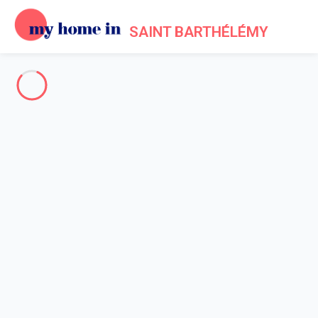
SAINT BARTHÉLÉMY
Tout Saint-Barthélemy
-
Votre recherche
RECHERCHER
Vos filtres
Appliquer
Arrivée