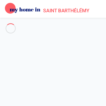
SAINT BARTHÉLÉMY
Voir toutes les photos
Aperçu
Description
Carte
Tarifs et disponibilités
Avis (5)
Accueil
Maison 5 chambres
Maison 5 chambres
Villa Jade St Barth 5-bd