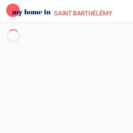
SAINT BARTHÉLÉMY
Voir toutes les photos
Aperçu
Description
Carte
Tarifs et disponibilités
Avis (9)
Accueil
Maison 3 chambres
Maison 3 chambres
Villa Casa Roc St Barth 3-bd