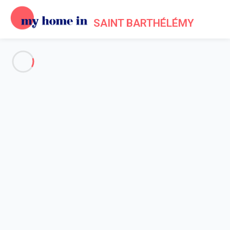
SAINT BARTHÉLÉMY
Voir toutes les photos
Aperçu
Description
Carte
Tarifs et disponibilités
Avis (4)
Accueil
Maison 1 chambre San Bartolomé
Maison 1 chambre San
Bartolomé