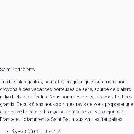
Villa South Wave St Barth 1-bd
France - Caraibes - Saint Barth
2 personnes - 1 chambre - 1 salle de bain
À partir de
835€
/nuit
Ref : 46675
Fermer
Saint Barthélémy
Irréductibles gaulois, peut-être, pragmatiques sûrement, nous
croyons à des vacances porteuses de sens, source de plaisirs
individuels et collectifs. Nous sommes petits, et avons tout des
grands. Depuis 8 ans nous sommes ravis de vous proposer une
alternative Locale et Française pour réserver vos séjours en
France et notamment à Saint-Barth, aux Antilles françaises.
+33 (0) 661 108 714