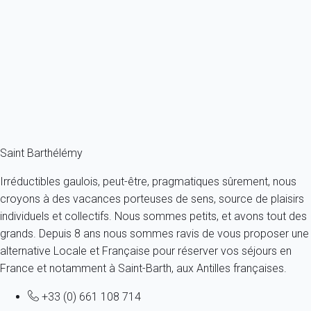
Villa North Waves St Barth 2-bd
France - Caraibes - Saint Barth
4 personnes - 2 chambres - 2 salles de bain
À partir de
1 518€
/nuit
Ref : 46697
Fermer
Saint Barthélémy
Irréductibles gaulois, peut-être, pragmatiques sûrement, nous
croyons à des vacances porteuses de sens, source de plaisirs
individuels et collectifs. Nous sommes petits, et avons tout des
grands. Depuis 8 ans nous sommes ravis de vous proposer une
alternative Locale et Française pour réserver vos séjours en
France et notamment à Saint-Barth, aux Antilles françaises.
+33 (0) 661 108 714