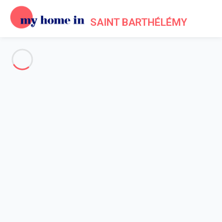
SAINT BARTHÉLÉMY
Voir toutes les photos
Aperçu
Description
Carte
Tarifs et disponibilités
Avis (6)
Accueil
Maison 6 chambres
Maison 6 chambres
Villa Aura St Barth 6-bd