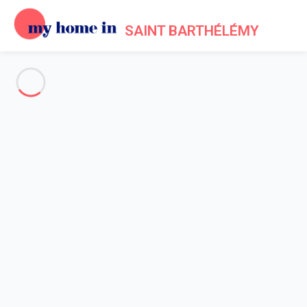
SAINT BARTHÉLÉMY
Voir toutes les photos
Aperçu
Description
Carte
Tarifs et disponibilités
Avis (7)
Accueil
Maison 1 chambre
Maison 1 chambre
Villa Case Thalie St Barth 1-bd