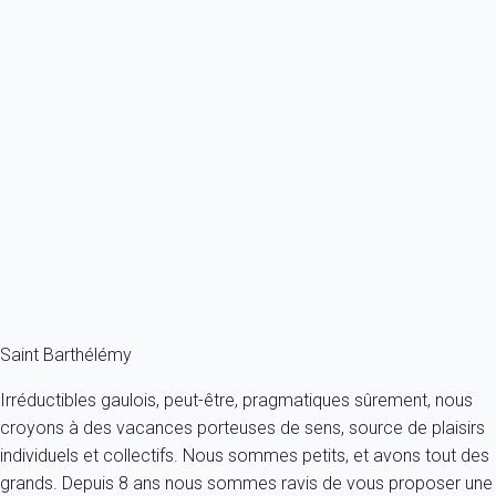
Previous
Next
Exception
Villa Utopic St Barth 4-bd
France - Caraibes - Saint Barth
8 personnes - 4 chambres - 4 salles de bain
À partir de
4 298€
/nuit
Ref : 46722
Fermer
Saint Barthélémy
Irréductibles gaulois, peut-être, pragmatiques sûrement, nous
croyons à des vacances porteuses de sens, source de plaisirs
individuels et collectifs. Nous sommes petits, et avons tout des
grands. Depuis 8 ans nous sommes ravis de vous proposer une