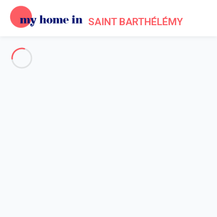
SAINT BARTHÉLÉMY
Voir toutes les photos
Aperçu
Description
Carte
Tarifs et disponibilités
Avis (5)
Accueil
Maison 1 chambre
Maison 1 chambre
Lodge Freedom St Barth 1-bd