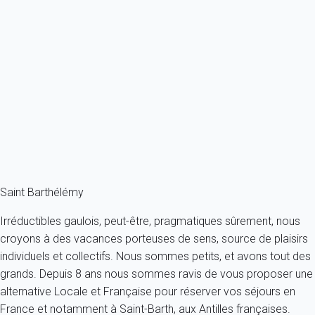
Villa Nirvana St Barth 4-bd
France - Caraibes - Saint Barth
8 personnes - 4 chambres - 4 salles de bain
À partir de
3 972€
/nuit
Ref : 46719
Fermer
Saint Barthélémy
Irréductibles gaulois, peut-être, pragmatiques sûrement, nous
croyons à des vacances porteuses de sens, source de plaisirs
individuels et collectifs. Nous sommes petits, et avons tout des
grands. Depuis 8 ans nous sommes ravis de vous proposer une
alternative Locale et Française pour réserver vos séjours en
France et notamment à Saint-Barth, aux Antilles françaises.