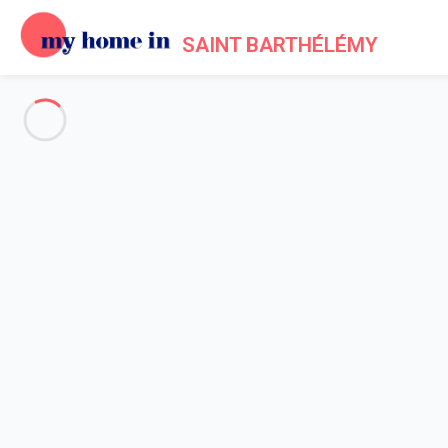
SAINT BARTHÉLÉMY
Voir toutes les photos
Aperçu
Description
Carte
Tarifs et disponibilités
Avis (8)
Accueil
Maison 5 chambres
Maison 5 chambres
Villa Utopic St Barth 5-bd